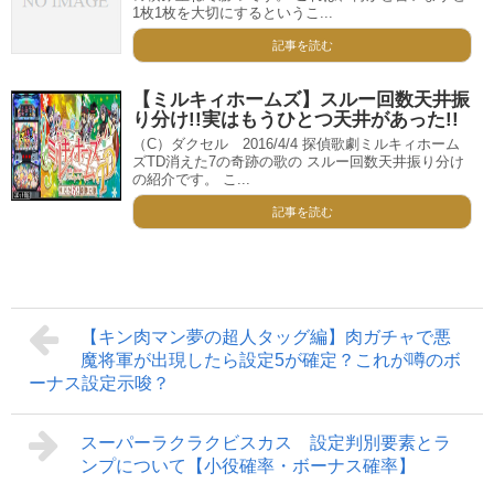
1枚1枚を大切にするというこ...
記事を読む
【ミルキィホームズ】スルー回数天井振
り分け!!実はもうひとつ天井があった!!
（C）ダクセル 2016/4/4 探偵歌劇ミルキィホーム
ズTD消えた7の奇跡の歌の スルー回数天井振り分け
の紹介です。 こ...
記事を読む
【キン肉マン夢の超人タッグ編】肉ガチャで悪
魔将軍が出現したら設定5が確定？これが噂のボ
ーナス設定示唆？
スーパーラクラクビスカス 設定判別要素とラ
ンプについて【小役確率・ボーナス確率】