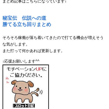
まとめ記事はこちらになっています↓
秘宝伝 伝説への道
勝てる立ち回りまとめ
そろそろ稼働が落ち着いてきたので打てる機会が増えそう
な気がします。
また打って何かあれば更新します。
↓応援お願いします^^