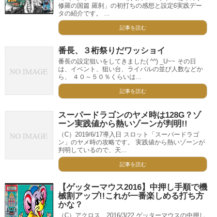
修羅の国篇 羅刹」の初打ちの感想と設定6実践デー
タの紹介です。 ...
記事を読む
番長、３桁祭りだワッショイ
番長の設定狙いをしてきました( ^^) _U~~ その日
は、イベント、狙い台、ライバルの並び人数などか
ら、 ４０～５０％くらいは...
記事を読む
スーパードラゴンのヤメ時は128G？ゾ
ーン実践値から熱いゾーンが判明!!
（C）2019/6/17導入日 スロット「スーパードラゴ
ン」のヤメ時の攻略です。 実践値から熱いゾーンが
判明しているので、天...
記事を読む
【ゲッターマウス2016】中押し手順で機
械割アップ!!これが一番楽しめる打ち方
かな？
（C）アクロス 2016/3/22 ゲッターマウスの中押し