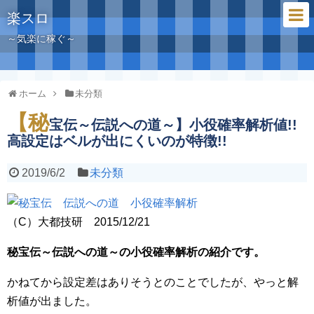
楽スロ
～気楽に稼ぐ～
ホーム
未分類
【秘
宝伝～伝説への道～】小役確率解析値!!
高設定はベルが出にくいのが特徴!!
2019/6/2
未分類
（C）大都技研 2015/12/21
秘宝伝～伝説への道～の小役確率解析の紹介です。
かねてから設定差はありそうとのことでしたが、やっと解
析値が出ました。