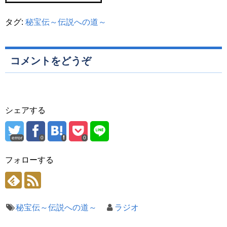
タグ:
秘宝伝～伝説への道～
コメントをどうぞ
シェアする
error
0
0
フォローする
秘宝伝～伝説への道～
ラジオ