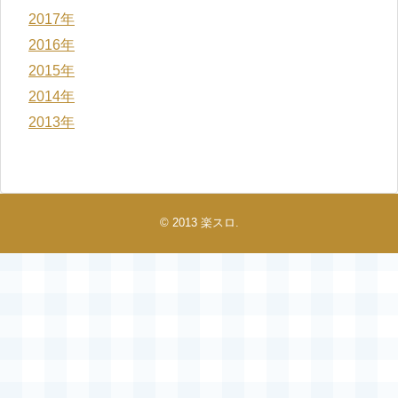
2017年
2016年
2015年
2014年
2013年
© 2013
楽スロ
.