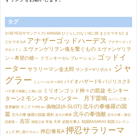
タグ
3×3EYES(サザンアイズ)
HANABI
ひぐらしのなく頃に煌
まどかマギカ2
ま
アナザーゴッドハーデス
どかマギカA
アナザーゴッド
エヴァンゲリヲン魂を繋ぐもの
エヴァンゲリヲ
ポセイドン
ゴッドイ
ン～希望の槍～
クランキーセレブレーション
ジャ
ーター
サラリーマン金太郎
サンダーVリボルト
グラー
バイオハザード6
バジリスク3
ニューパルサーSP2
モンキー
ミリオンゴッド神々の凱旋
パチ屋で体験した怖い話
モンスターハンター 月下雷鳴
ターン2
ルパン三世・
北斗の拳修羅の国
偽物語(A-SLOT)
世界解剖
不二子 TYPE A+
篇
北斗の拳強敵
北斗の拳 修羅の国篇 羅刹
北斗の拳将
北斗の拳～新伝
吉宗
天井
必殺仕事人
戦国BASARA3
戦国コレクシ
説創造～
地獄少女 宵伽
押忍サラリーマ
押忍!番長A
ョン2
押し順ケロルン