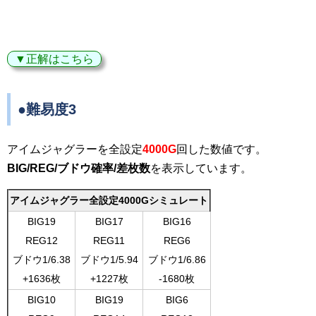
▼正解はこちら
●難易度3
アイムジャグラーを全設定
4000G
回した数値です。
BIG/REG/ブドウ確率/差枚数
を表示しています。
アイムジャグラー全設定4000Gシミュレート
BIG19
BIG17
BIG16
REG12
REG11
REG6
ブドウ1/6.38
ブドウ1/5.94
ブドウ1/6.86
+1636枚
+1227枚
-1680枚
BIG10
BIG19
BIG6