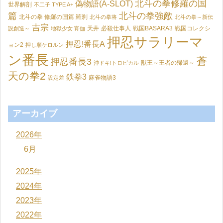
北斗の拳修羅の国
偽物語(A-SLOT)
世界解剖
不二子 TYPE A+
篇
北斗の拳強敵
北斗の拳 修羅の国篇 羅刹
北斗の拳将
北斗の拳～新伝
吉宗
天井
必殺仕事人
戦国BASARA3
戦国コレクシ
説創造～
地獄少女 宵伽
押忍サラリーマ
押忍!番長A
ョン2
押し順ケロルン
ン番長
蒼
押忍番長3
獣王～王者の帰還～
沖ドキ!トロピカル
天の拳2
鉄拳3
麻雀物語3
設定差
アーカイブ
2026年
6月
2025年
2024年
2023年
2022年