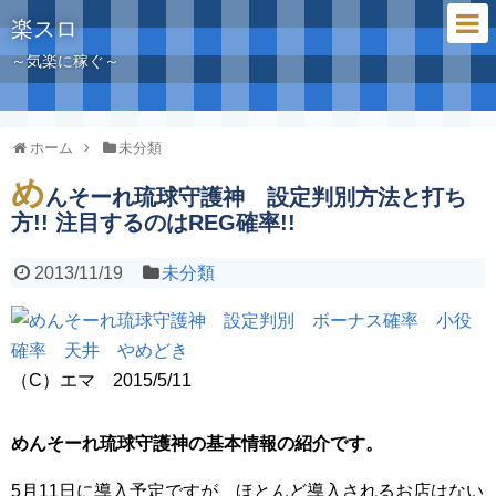
楽スロ
～気楽に稼ぐ～
ホーム
未分類
め
んそーれ琉球守護神 設定判別方法と打ち
方!! 注目するのはREG確率!!
2013/11/19
未分類
（C）エマ 2015/5/11
めんそーれ琉球守護神の基本情報の紹介です。
5月11日に導入予定ですが、ほとんど導入されるお店はない