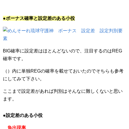
●ボーナス確率と設定差のある小役
BIG確率に設定差はほとんどないので、注目するのはREG
確率です。
（）内に単独REGの確率を載せておいたのでそちらも参考
にしてみて下さい。
ここまで設定差があれば判別はそんなに難しくないと思い
ます。
●設定差のある小役
魚出現率