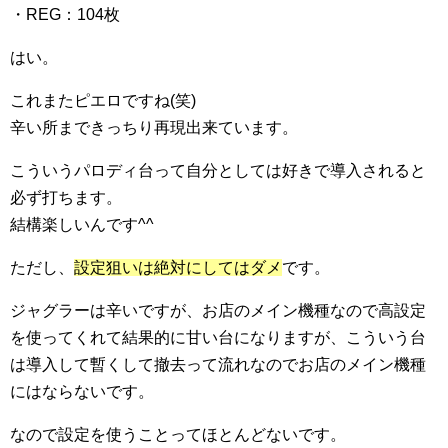
・REG：104枚
はい。
これまたピエロですね(笑)
辛い所まできっちり再現出来ています。
こういうパロディ台って自分としては好きで導入されると
必ず打ちます。
結構楽しいんです^^
ただし、
設定狙いは絶対にしてはダメ
です。
ジャグラーは辛いですが、お店のメイン機種なので高設定
を使ってくれて結果的に甘い台になりますが、こういう台
は導入して暫くして撤去って流れなのでお店のメイン機種
にはならないです。
なので設定を使うことってほとんどないです。