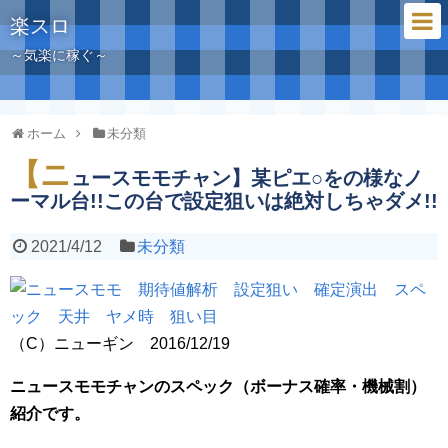
楽スロ
～気楽に稼ぐ～
ホーム
未分類
【ニ
ュースモモチャン】某ピエ○をの様なノ
ーマル台!!この台で設定狙いは絶対しちゃダメ!!
2021/4/12
未分類
（C）ニューギン 2016/12/19
ニュースモモチャンのスペック（ボーナス確率・機械割）
紹介です。