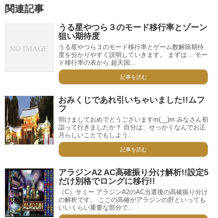
関連記事
うる星やつら３のモード移行率とゾーン
狙い期待度
うる星やつら３のモード移行率とゲーム数解除期待
度を分かりやすく説明していきます。 まずは… モー
ド移行率の表から 超天国...
記事を読む
おみくじであれ引いちゃいました!!ムフ
フ
明けましておめでとうございますm(__)m みなさん初
詣って行きましたか？ 自分は、せっかくなんでお正
月らしいことでもしよう...
記事を読む
アラジンA2 AC高確振り分け解析!!設定5
だけ別格でロングに移行!!
（C）サミー アラジンA2のAC当選後の高確振り分け
の解析です。 ここの高確がアラジンの肝といっても
いいくらい重要な部分で...