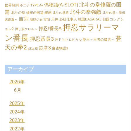
北斗の拳修羅の国
偽物語(A-SLOT)
世界解剖
不二子 TYPE A+
篇
北斗の拳強敵
北斗の拳 修羅の国篇 羅刹
北斗の拳将
北斗の拳～新伝
吉宗
天井
必殺仕事人
戦国BASARA3
戦国コレクシ
説創造～
地獄少女 宵伽
押忍サラリーマ
押忍!番長A
ョン2
押し順ケロルン
ン番長
蒼
押忍番長3
獣王～王者の帰還～
沖ドキ!トロピカル
天の拳2
鉄拳3
麻雀物語3
設定差
アーカイブ
2026年
6月
2025年
2024年
2023年
2022年