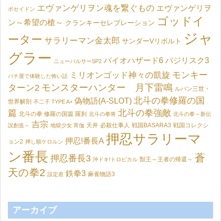
エヴァンゲリヲン魂を繋ぐもの
エヴァンゲリヲ
ポセイドン
ゴッドイ
ン～希望の槍～
クランキーセレブレーション
ジャ
ーター
サラリーマン金太郎
サンダーVリボルト
グラー
バイオハザード6
バジリスク3
ニューパルサーSP2
モンキー
ミリオンゴッド神々の凱旋
パチ屋で体験した怖い話
モンスターハンター 月下雷鳴
ターン2
ルパン三世・
北斗の拳修羅の国
偽物語(A-SLOT)
世界解剖
不二子 TYPE A+
篇
北斗の拳強敵
北斗の拳 修羅の国篇 羅刹
北斗の拳将
北斗の拳～新伝
吉宗
天井
必殺仕事人
戦国BASARA3
戦国コレクシ
説創造～
地獄少女 宵伽
押忍サラリーマ
押忍!番長A
ョン2
押し順ケロルン
ン番長
蒼
押忍番長3
獣王～王者の帰還～
沖ドキ!トロピカル
天の拳2
鉄拳3
麻雀物語3
設定差
アーカイブ