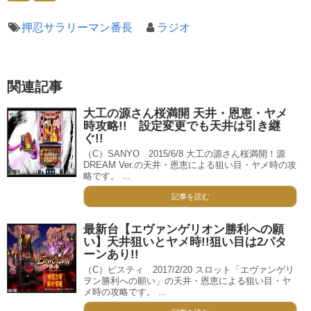
押忍サラリーマン番長
ラジオ
関連記事
大工の源さん桜満開 天井・恩恵・ヤメ
時攻略!! 設定変更でも天井は引き継
ぐ!!
（C）SANYO 2015/6/8 大工の源さん桜満開！源
DREAM Ver.の天井・恩恵による狙い目・ヤメ時の攻
略です。 ...
記事を読む
最新台【エヴァンゲリオン勝利への願
い】天井狙いとヤメ時!!狙い目は2パタ
ーンあり!!
（C）ビスティ 2017/2/20 スロット「エヴァンゲリ
ヲン勝利への願い」の天井・恩恵による狙い目・ヤ
メ時の攻略です。 ...