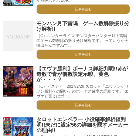
から導入される沖...
記事を読む
モンハン月下雷鳴 ゲーム数解除振り分
け解析!!
（C）エンターライズ モンスターハンター月下雷鳴
のゲーム数解除の振り分け解析です。 っていうか今
頃出たんですね^^; ...
記事を読む
【エヴァ勝利】ボーナス詳細判明!!赤が
奇数で青が偶数設定示唆、黄色
が・・・？
（C）ビスティ 2017/2/20 スロット「エヴァンゲリ
ヲン勝利への願い」のボーナス確率の詳細です。 エ
ヴァと言えばボー...
記事を読む
タロットエンペラー 小役確率解析値判
明!!未だに設定56の詳細を隠すメーカー
の理由!!