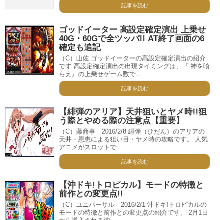
記事を読む
ゴッドイーター 高設定確定演出 上乗せ
40G・60Gで全ツッパ!! AT終了画面の6
確定も追記
（C）山佐 ゴッドイーターの高設定確定演出の紹介
です 高設定確定演出の出現タイミングは、『 神を喰
らえ』の上乗せゲーム数で...
記事を読む
【緋弾のアリア】天井狙いとヤメ時!!狙
う際とやめる際の注意点【重要】
（C）藤商事 2016/2/8 緋弾（ひだん）のアリアの
天井・恩恵による狙い目・ヤメ時の攻略です。 人気
アニメがスロットで...
記事を読む
【沖ドキ!トロピカル】モードの特徴と
前作との変更点!!
（C）ユニバーサル 2016/2/1 沖ドキ!トロピカルの
モードの特徴と前作との変更点の紹介です。 2月1日