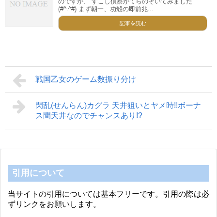
のですが、 すこし偵察がてらのぞいてみました
(#^.^#) まず朝一、功殻の即前兆...
記事を読む
戦国乙女のゲーム数振り分け
閃乱(せんらん)カグラ 天井狙いとヤメ時!!ボーナ
ス間天井なのでチャンスあり!?
引用について
当サイトの引用については基本フリーです。引用の際は必
ずリンクをお願いします。