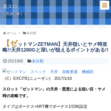
楽スロ
～気楽に稼ぐ～
ホーム
未分類
【ゼ
ットマンZETMAN】天井狙いとヤメ時攻
略!!天井1280Gと深いが狙えるポイントがある!!
2021/6/6
未分類
（C）EXCITE(ニューギン) 2017/1/10
スロット「ゼットマン」の天井・恩恵による狙い目・ヤメ
時の攻略です。
タイプはボーナス+ART機でボーナス1/338(設定