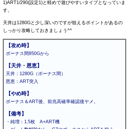
1)ART1/290(設定1)と軽めで遊びやすいタイプとなっていま
す。
天井は1280Gと少し深いのですが狙えるポイントがあるの
しっかり攻略しておきましょう^^
【攻め時】
ボーナス間850Gから
【天井・恩恵】
天井：1280G（ボーナス間）
恩恵：ART突入
【やめ時】
ボーナス＆ART後、前兆高確率確認後ヤメ。
【備考】
・純増：1.5枚 A+ART機