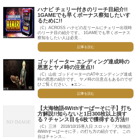
ハナビ チェリー付きのリーチ目紹介!!
1GAMEでも早くボーナス察知したいす
るために!!
（C）ACROSS ハナビの左リールにチェリー出現時
のリーチ目の紹介です。 1GAMEでも早くボーナス
察知をしたい人は必見...
記事を読む
ゴッドイーター エンディング達成時の
恩恵とヤメ時の注意点!!
（C）山佐 ゴッドイーターのAT中エンディング達成
時の恩恵の紹介です。 ヤメ時の注意点もあるのでぜ
ひご覧ください。 ●エン...
記事を読む
【大海物語4Withすーぱーそに子】打ち
方解説!!知らないと1日300枚以上損す
る？チャンス目を6枚で獲得する方法!!
（C）三洋 2018/10/15導入日 スロット「大海物語
4Withすーぱーそに子」の打ち方の紹介です。 この
台はチャンス...