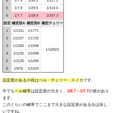
4
1/7.9
1/30.2
1/117.2
5
1/7.8
1/29.5
1/114.0
6
1/7.7
1/28.8
1/107.3
設定
確定役A
確定役B
確定チェリー
1
1/1311
1/1771
2
1/1237
1/1725
3
1/1260
1/1598
1/10923
4
1/1192
1/1598
5
1/1130
1/1490
6
1/978
1/1425
設定差がある小役はベル・チェリー・スイカ
です。
中でも
ベル確率
は設定差が大きく、
1/8.7～1/7.7
の差があり
ます。
このくらいの確率でここまで大きな設定差がある台は珍し
いですね。