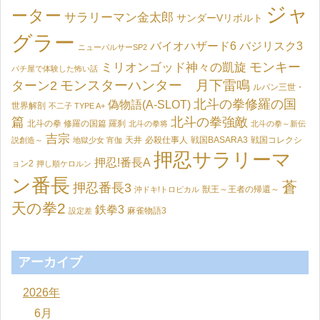
ジャ
ーター
サラリーマン金太郎
サンダーVリボルト
グラー
バイオハザード6
バジリスク3
ニューパルサーSP2
モンキー
ミリオンゴッド神々の凱旋
パチ屋で体験した怖い話
モンスターハンター 月下雷鳴
ターン2
ルパン三世・
北斗の拳修羅の国
偽物語(A-SLOT)
世界解剖
不二子 TYPE A+
篇
北斗の拳強敵
北斗の拳 修羅の国篇 羅刹
北斗の拳将
北斗の拳～新伝
吉宗
天井
必殺仕事人
戦国BASARA3
戦国コレクシ
説創造～
地獄少女 宵伽
押忍サラリーマ
押忍!番長A
ョン2
押し順ケロルン
ン番長
蒼
押忍番長3
獣王～王者の帰還～
沖ドキ!トロピカル
天の拳2
鉄拳3
麻雀物語3
設定差
アーカイブ
2026年
6月