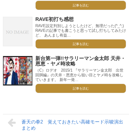
記事を読む
RAVE初打ち感想
RAVE設定判別しようとしたけど、無理だった(^_^;)
RAVEの記事でも書こうと思って試し打ちしてみたけ
ど、 あんまし有益...
記事を読む
新台第一弾!!サラリーマン金太郎 天井・
恩恵・ヤメ時攻略
（C）ロデオ 2015/1 『サラリーマン金太郎 出世
回胴編』の天井・恩恵から狙い目とヤメ時を攻略し
ていきます。 新年一発...
記事を読む
蒼天の拳2 覚えておきたい高確モード示唆演出
まとめ