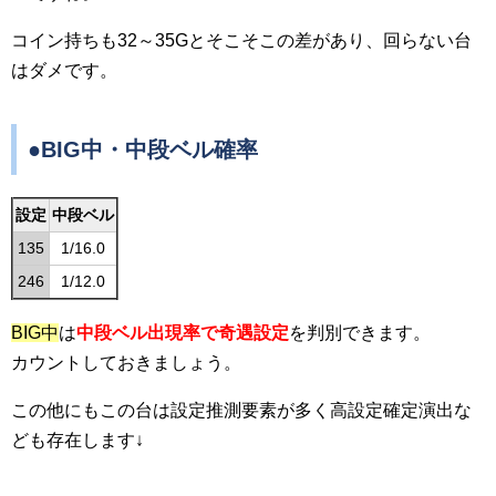
コイン持ちも32～35Gとそこそこの差があり、回らない台
はダメです。
●BIG中・中段ベル確率
設定
中段ベル
135
1/16.0
246
1/12.0
BIG中
は
中段ベル出現率で奇遇設定
を判別できます。
カウントしておきましょう。
この他にもこの台は設定推測要素が多く高設定確定演出な
ども存在します↓