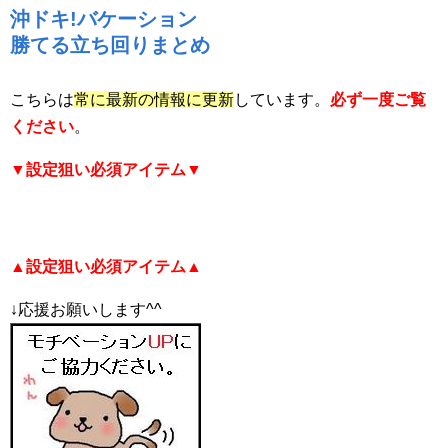
沖ドキ!バケーション
勝てる立ち回りまとめ
こちらは
常に最新の情報に更新
しています。
必ず一度ご覧
ください
。
▼設定狙い必須アイテム▼
▲設定狙い必須アイテム▲
↓応援お願いします^^