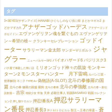
タグ
3×3EYES(サザンアイズ)
HANABI
ひぐらしのなく頃に煌
まどかマギカ2
ま
アナザーゴッドハーデス
どかマギカA
アナザーゴッド
エヴァンゲリヲン魂を繋ぐもの
エヴァンゲリヲ
ポセイドン
ゴッドイ
ン～希望の槍～
クランキーセレブレーション
ジャ
ーター
サラリーマン金太郎
サンダーVリボルト
グラー
バイオハザード6
バジリスク3
ニューパルサーSP2
モンキー
ミリオンゴッド神々の凱旋
パチ屋で体験した怖い話
モンスターハンター 月下雷鳴
ターン2
ルパン三世・
北斗の拳修羅の国
偽物語(A-SLOT)
世界解剖
不二子 TYPE A+
篇
北斗の拳強敵
北斗の拳 修羅の国篇 羅刹
北斗の拳将
北斗の拳～新伝
吉宗
天井
必殺仕事人
戦国BASARA3
戦国コレクシ
説創造～
地獄少女 宵伽
押忍サラリーマ
押忍!番長A
ョン2
押し順ケロルン
ン番長
蒼
押忍番長3
獣王～王者の帰還～
沖ドキ!トロピカル