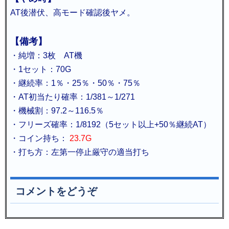
AT後潜伏、高モード確認後ヤメ。
【備考】
・純増：3枚 AT機
・1セット：70G
・継続率：1％・25％・50％・75％
・AT初当たり確率：1/381～1/271
・機械割：97.2～116.5％
・フリーズ確率：1/8192（5セット以上+50％継続AT）
・コイン持ち：
23.7G
・打ち方：左第一停止厳守の適当打ち
コメントをどうぞ