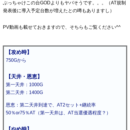
ぶっちゃけこの台GODよりもヤバそうです。。。（AT規制
発表後に導入予定台数が増えたとの噂もありますし）
PV動画も載せておきますので、そちらもご覧ください^^
【攻め時】
750Gから
【天井・恩恵】
第一天井：1000G
第二天井：1400G
恩恵：第二天井到達で、AT2セット+継続率
50％or75％AT（第一天井は、AT当選優遇程度？）
【やめ時】