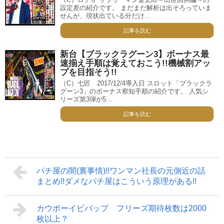
設定差の紹介です。 まだまだ解析は出そろっていま
せんが、現状出ている分だけ...
記事を読む
新台【ブラックラグーン3】ボーナス最
速揃え手順は覚えておこう!!機械割アッ
プを目指そう!!
（C）七匠 2017/12/4導入日 スロット「ブラックラ
グーン3」のボーナス察知手順の紹介です。 人気シ
リーズ第3弾が5...
記事を読む
パチ屋の闇(裏事情)!!ワンマン社長の元側近の話
まとめ!!ダメなパチ屋はこういう原理がある!!
カウボーイビバップ フリーズ期待枚数は2000
枚以上？