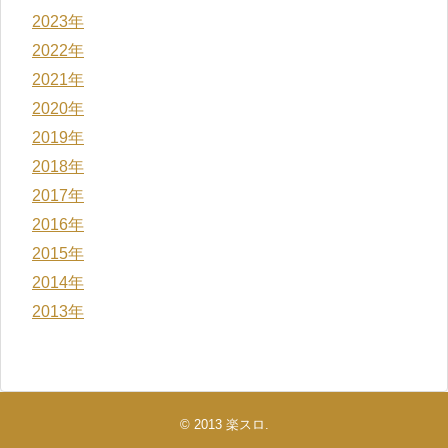
2023年
2022年
2021年
2020年
2019年
2018年
2017年
2016年
2015年
2014年
2013年
© 2013
楽スロ
.