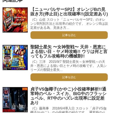
【ニューパルサーSP2】オレンジBの見
抜き方(停止目)と出現確率!!(設定差あり)
（C）山佐 スロット「ニューパルサーSP2」のオレ
ンジB判別方法と出現率の紹介です。 オレンジBは設
定差がある為、見抜き方...
記事を読む
聖闘士星矢 〜女神聖戦〜 天井・恩恵に
よる狙い目・ヤメ時攻略!! ウリは何と言
ってもフル攻略時の機械割!!
（C）三洋 2015/9/7 聖闘士星矢～女神聖戦～の天
井・恩恵による狙い目とヤメ時の攻略です。 人気シ
リーズの聖闘士星矢...
記事を読む
貞子VS伽椰子(かやこ)小役確率解析!!通
常時のベル・スイカ、BIG中のフラッシ
ュベル、RT中のハズレ出現率に設定差
あり
（C）藤商事 2018/6/4導入日 スロット「貞子VS伽
椰子(かやこ)」の小役確率の紹介です。 通常時のベ