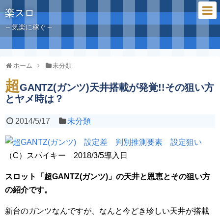
楽スロ
～気楽に稼ぐ～
ホーム
未分類
超
GANTZ(ガンツ)天井搭載が発覚!!その狙い方
とヤメ時は？
2014/5/17
未分類
（C）スパイキー 2018/3/5導入日
スロット「超GANTZ(ガンツ)」の天井と恩恵とその狙い方
の紹介です。
新台のガンツなんですが、なんと今どき珍しい天井が搭載