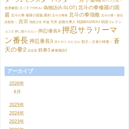
ルパン三世・
北斗の拳修羅の国
偽物語(A-SLOT)
世界解剖
不二子 TYPE A+
篇
北斗の拳強敵
北斗の拳 修羅の国篇 羅刹
北斗の拳将
北斗の拳～新伝
吉宗
天井
必殺仕事人
戦国BASARA3
戦国コレクシ
説創造～
地獄少女 宵伽
押忍サラリーマ
押忍!番長A
ョン2
押し順ケロルン
ン番長
蒼
押忍番長3
獣王～王者の帰還～
沖ドキ!トロピカル
天の拳2
鉄拳3
麻雀物語3
設定差
アーカイブ
2026年
6月
2025年
2024年
2023年