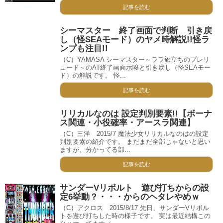
記事を読む
シーマスター 終了画面で判断 引き戻
し（怪SEAモード）のヤメ時解説!!怪ラ
ンプも注目!!
（C）YAMASA シーマスター～ララ旅立ちのプレリ
ュード～のAT終了画面示唆と引き戻し（怪SEAモー
ド）の解説です。 怪...
記事を読む
リリカルなのは 設定判別要素!!【ボーナ
ス関連・小役確率・アースラ関連】
（C）三洋 2015/7 魔法少女リリカルなのはの設定
判別要素の紹介です。 まだまだ全部じゃないと思い
ますが、分かってる部...
記事を読む
サンダーVリボルト 遊び打ちからの設
定6挙動？・・・からのヘタレやめｗ
（C）アクロス 2015/8/17 先日、サンダーVリボル
トを遊び打ちした時の様子です。 実は最近結構この