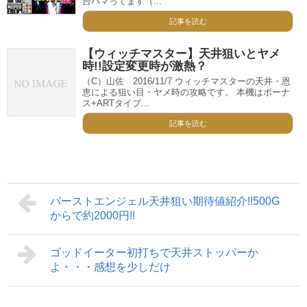
台ハマってます（...
記事を読む
【ウィッチマスター】天井狙いとヤメ
時!!設定変更時が激熱？
（C）山佐 2016/11/7 ウィッチマスターの天井・恩
恵による狙い目・ヤメ時の攻略です。 本機はボーナ
ス+ARTタイプ...
記事を読む
バーストエンジェル天井狙い期待値紹介!!500G
からで約2000円!!
ゴッドイーター初打ちで天井ストッパーか
よ・・・感想を少しだけ