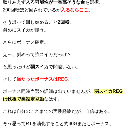
取りあえず
入る可能性が一番高そうな台
を選択。
200回転ほど回されているが
入るならここ
。
そう思って回し始めること
2回転
。
斜めにスイカが揃う。
さらにボーナス確定。
えっ、斜めって強スイカだっけ？
と思ったけど
弱スイカ
で間違いない。
そして
当たったボーナスはREG
。
ボーナス同時当選の詳細は出ていませんが、
弱スイカREG
は鉄板で高設定挙動
なはず。
これは自分のこれまでの実践経験だが、自信はある。
そう思ってRTを消化すること約30Gまたもボーナス。