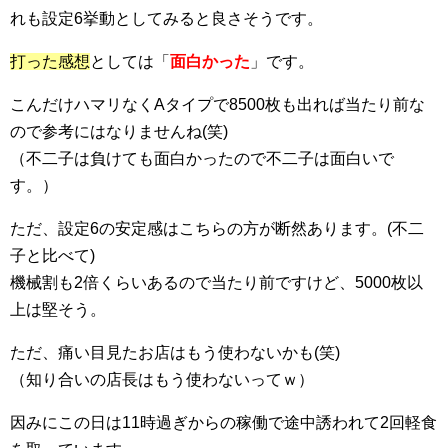
れも設定6挙動としてみると良さそうです。
打った感想
としては「
面白かった
」です。
こんだけハマリなくAタイプで8500枚も出れば当たり前な
ので参考にはなりませんね(笑)
（不二子は負けても面白かったので不二子は面白いで
す。）
ただ、設定6の安定感はこちらの方が断然あります。(不二
子と比べて)
機械割も2倍くらいあるので当たり前ですけど、5000枚以
上は堅そう。
ただ、痛い目見たお店はもう使わないかも(笑)
（知り合いの店長はもう使わないってｗ）
因みにこの日は11時過ぎからの稼働で途中誘われて2回軽食