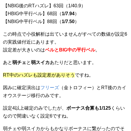
【NBIG後のRTハズレ】63回（1/40.9）
【HBIG中平行ベル】68回（
1/7.94
）
【NBIG中平行ベル】88回（
1/7.50
）
この時点で小役解析は出ていませんがすべての数値が設定6
の実践値付近にあります。
設定差が大きいのは
ベルとBIG中の平行ベル
。
あと
弱チェ
と
弱スイカ
あたりだと思います。
RT中のハズレも設定差がありそう
ですね。
因みに確定演出は
フリーズ
（金トロフィー）とRT後のカイ
オウステージ移行のみです。
設定4以上確定のみでしたが、
ボーナス合算も1/125
くらい
なので間違いなく設定6ですね。
弱チェや弱スイカからもかなりボーナスに繋がったのでそ