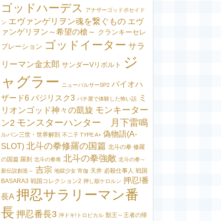
ゴッドハーデス
アナザーゴッドポセイド
エヴァンゲリヲン魂を繋ぐもの
エヴ
ン
ァンゲリヲン～希望の槍～
クランキーセレ
ゴッドイーター
サラ
ブレーション
ジ
リーマン金太郎
サンダーVリボルト
ャグラー
バイオハ
ニューパルサーSP2
ミ
ザード6
バジリスク3
パチ屋で体験した怖い話
モンキーター
リオンゴッド神々の凱旋
モンスターハンター 月下雷鳴
ン2
偽物語(A-
ルパン三世・世界解剖
不二子 TYPE A+
北斗の拳修羅の国篇
SLOT)
北斗の拳 修羅
北斗の拳強敵
の国篇 羅刹
北斗の拳将
北斗の拳～
吉宗
天井
必殺仕事人
戦国
新伝説創造～
地獄少女 宵伽
押忍!番
BASARA3
戦国コレクション2
押し順ケロルン
押忍サラリーマン番
長A
長
押忍番長3
獣王～王者の帰
沖ドキ!トロピカル