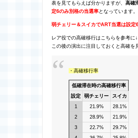
表を見てもらえば分かりますが、
高確
定6のみ別格の当選率
となっています。
弱チェリー＆スイカでART当選は設定
レア役での高確移行はこちらを参考に↓
この後の演出に注目しておくと高確を
・高確移行率
低確滞在時の高確移行率
設定
弱チェリー
スイカ
1
21.9%
28.1%
2
28.9%
21.9%
3
22.7%
29.7%
4
36.7%
25.8%