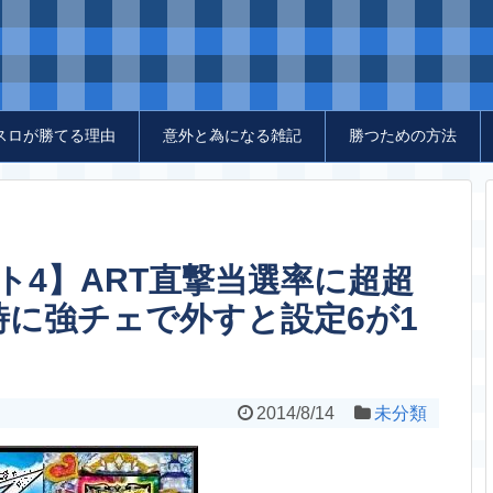
スロが勝てる理由
意外と為になる雑記
勝つための方法
ト4】ART直撃当選率に超超
時に強チェで外すと設定6が1
2014/8/14
未分類