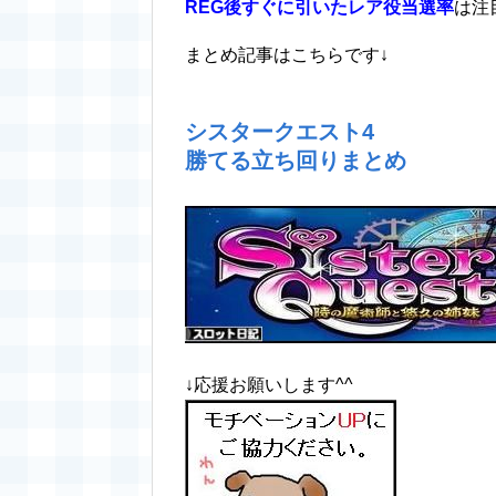
REG後すぐに引いたレア役当選率
は注
まとめ記事はこちらです↓
シスタークエスト4
勝てる立ち回りまとめ
↓応援お願いします^^