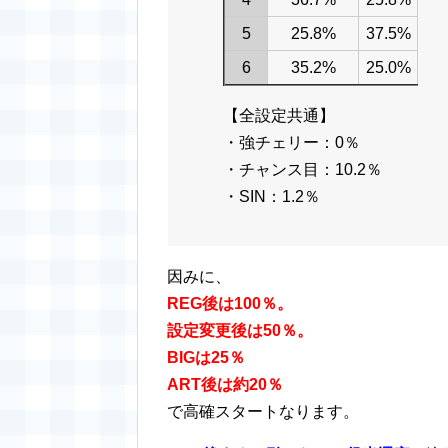
5
25.8%
37.5%
6
35.2%
25.0%
【全設定共通】
・強チェリー：0％
・チャンス目：10.2％
・SIN：1.2％
因みに、
REG後は100％。
設定変更後は50％。
BIGは25％
ART後は約20％
で高確スタートなります。