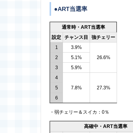
●ART当選率
通常時・ART当選率
設定
チャンス目
強チェリー
1
3.9%
2
5.1%
26.6%
3
5.9%
4
5
7.8%
27.3%
6
・弱チェリー＆スイカ：0％
高確中・ART当選率