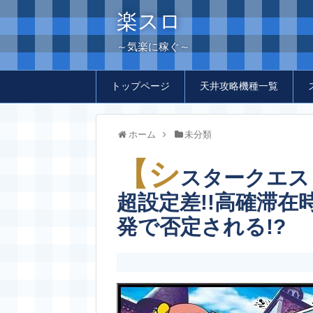
楽スロ
～気楽に稼ぐ～
トップページ
天井攻略機種一覧
ホーム
未分類
【シ
スタークエス
超設定差!!高確滞在
発で否定される!?