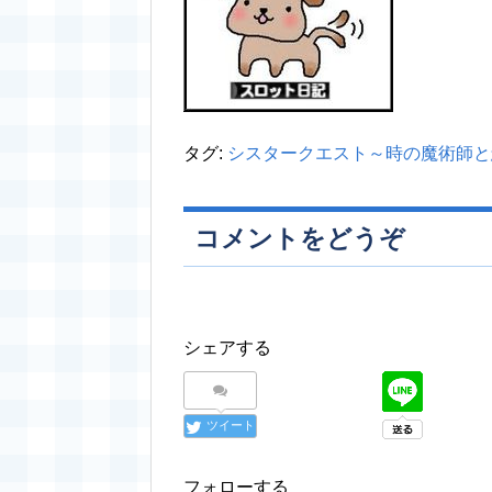
タグ:
シスタークエスト～時の魔術師と
コメントをどうぞ
シェアする
ツイート
フォローする