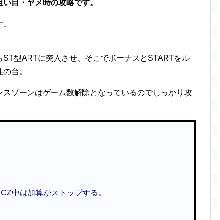
狙い目・ヤメ時の攻略です。
す。
ST型ARTに突入させ、そこでボーナスとSTARTをル
性の台。
ンスゾーンはゲーム数解除となっているのでしっかり攻
中とCZ中は加算がストップする。