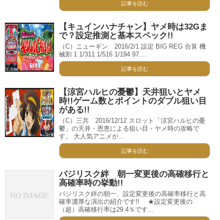
記事を読む
【キュインハナチャン】ヤメ時は32Gま
で？設定推測と基本スペック!!
（C）ニューギン 2016/2/1 設定 BIG REG 合算 機
械割 1 1/311 1/516 1/194 97....
記事を読む
【涼宮ハルヒの憂鬱】天井狙いとヤメ
時!!ゲーム数とポイントのダブル狙い目
がある!!
（C）三共 2016/12/12 スロット「涼宮ハルヒの憂
鬱」の天井・恩恵による狙い目・ヤメ時の攻略で
す。 大人気アニメが...
記事を読む
バジリスク絆 朝一変更後の高確移行と
高確率時の挙動!!
バジリスク絆の朝一、設定変更後の高確率移行と高
確率濃厚な演出の紹介です!! ★設定変更後の
（超）高確移行率は29.4％です...