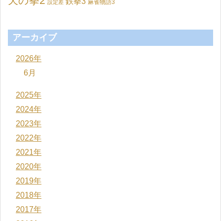
天の拳2
鉄拳3
麻雀物語3
設定差
アーカイブ
2026年
6月
2025年
2024年
2023年
2022年
2021年
2020年
2019年
2018年
2017年