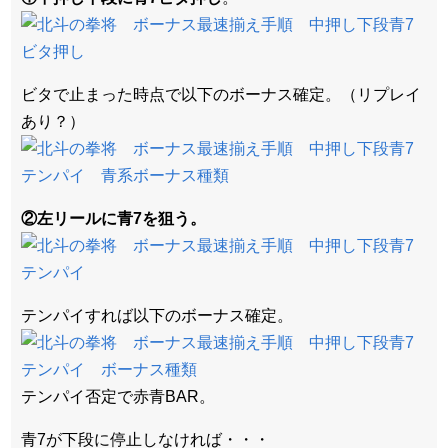
ビタで止まった時点で以下のボーナス確定。（リプレイ
あり？）
②左リールに青7を狙う。
テンパイすれば以下のボーナス確定。
テンパイ否定で赤青BAR。
青7が下段に停止しなければ・・・