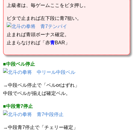
上級者は、毎ゲームここをビタ押し。
ビタで止まれば左下段に青7狙い。
止まれば青頭ボーナス確定。
止まらなければ「赤
青
BAR」
■中段ベル停止
→中段ベル停止で「ベルorはずれ」
中段でベルが揃えば確定ベル。
■中段青7停止
→中段青7停止で「チェリー確定」