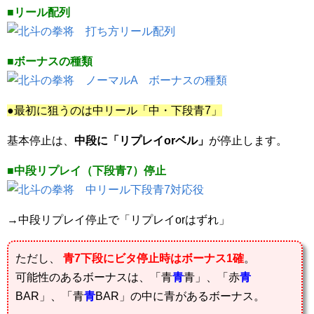
■リール配列
■ボーナスの種類
●最初に狙うのは中リール「中・下段青7」
基本停止は、
中段に「リプレイorベル」
が停止します。
■中段リプレイ（下段青7）停止
→中段リプレイ停止で「リプレイorはずれ」
ただし、
青7下段にビタ停止時はボーナス1確
。
可能性のあるボーナスは、「青
青
青」、「赤
青
BAR」、「青
青
BAR」の中に青があるボーナス。