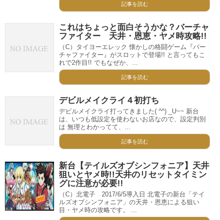
記事を読む
これはちょっと面白そうかな？バーチャ
ファイター 天井・恩恵・ヤメ時攻略!!
（C）タイヨーエレック 懐かしの格闘ゲーム『バー
チャファイター』がスロットで登場!! と言ってもこ
れで2作目!! でもなぜか、...
記事を読む
デビルメイクライ４初打ち
デビルメイクライ打ってきました( ^^) _U~~ 新台
は、いつも低設定を使わないお店なので、設定判別
は 無理とわかってて、...
記事を読む
新台【テイルズオブシンフォニア】天井
狙いとヤメ時!!天井のリセットタイミン
グに注意が必要!!
（C）北電子 2017/6/5導入日 北電子の新台「テイ
ルズオブシンフォニア」の天井・恩恵による狙い
目・ヤメ時の攻略です。 ...