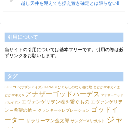
越し天井を迎えても据え置き確定とは限らない!!
引用について
当サイトの引用については基本フリーです。引用の際は必
ずリンクをお願いします。
タグ
3×3EYES(サザンアイズ)
HANABI
ひぐらしのなく頃に煌
まどかマギカ2
ま
アナザーゴッドハーデス
どかマギカA
アナザーゴッド
エヴァンゲリヲン魂を繋ぐもの
エヴァンゲリヲ
ポセイドン
ゴッドイ
ン～希望の槍～
クランキーセレブレーション
ジャ
ーター
サラリーマン金太郎
サンダーVリボルト