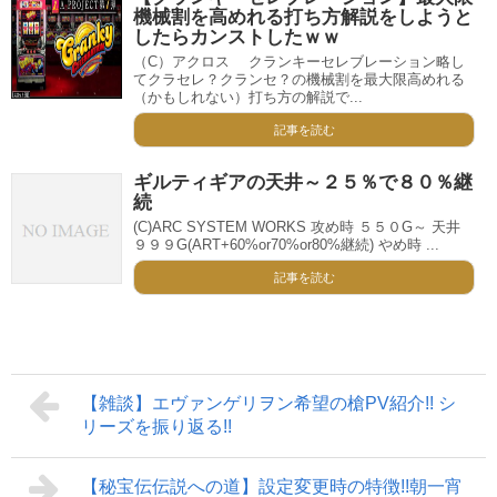
機械割を高めれる打ち方解説をしようと
したらカンストしたｗｗ
（C）アクロス クランキーセレブレーション略し
てクラセレ？クランセ？の機械割を最大限高めれる
（かもしれない）打ち方の解説で...
記事を読む
ギルティギアの天井～２５％で８０％継
続
(C)ARC SYSTEM WORKS 攻め時 ５５０G～ 天井
９９９G(ART+60%or70%or80%継続) やめ時 ...
記事を読む
【雑談】エヴァンゲリヲン希望の槍PV紹介!! シ
リーズを振り返る!!
【秘宝伝伝説への道】設定変更時の特徴!!朝一宵