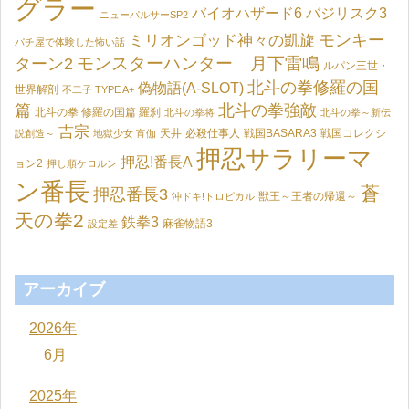
グラー
バイオハザード6
バジリスク3
ニューパルサーSP2
モンキー
ミリオンゴッド神々の凱旋
パチ屋で体験した怖い話
モンスターハンター 月下雷鳴
ターン2
ルパン三世・
北斗の拳修羅の国
偽物語(A-SLOT)
世界解剖
不二子 TYPE A+
篇
北斗の拳強敵
北斗の拳 修羅の国篇 羅刹
北斗の拳将
北斗の拳～新伝
吉宗
天井
必殺仕事人
戦国BASARA3
戦国コレクシ
説創造～
地獄少女 宵伽
押忍サラリーマ
押忍!番長A
ョン2
押し順ケロルン
ン番長
蒼
押忍番長3
獣王～王者の帰還～
沖ドキ!トロピカル
天の拳2
鉄拳3
麻雀物語3
設定差
アーカイブ
2026年
6月
2025年