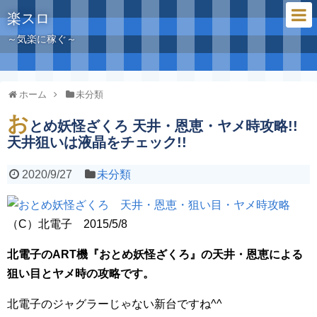
楽スロ
～気楽に稼ぐ～
ホーム
未分類
お
とめ妖怪ざくろ 天井・恩恵・ヤメ時攻略!!
天井狙いは液晶をチェック!!
2020/9/27
未分類
（C）北電子 2015/5/8
北電子のART機『おとめ妖怪ざくろ』の天井・恩恵による
狙い目とヤメ時の攻略です。
北電子のジャグラーじゃない新台ですね^^