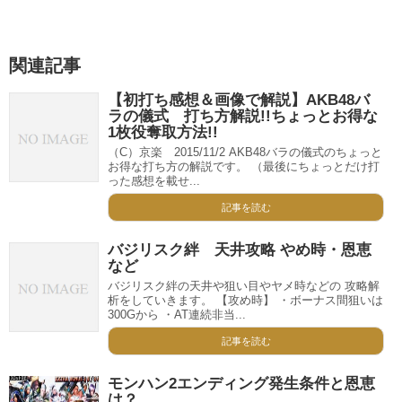
関連記事
【初打ち感想＆画像で解説】AKB48バ
ラの儀式 打ち方解説!!ちょっとお得な
1枚役奪取方法!!
（C）京楽 2015/11/2 AKB48バラの儀式のちょっと
お得な打ち方の解説です。 （最後にちょっとだけ打
った感想を載せ...
記事を読む
バジリスク絆 天井攻略 やめ時・恩恵
など
バジリスク絆の天井や狙い目やヤメ時などの 攻略解
析をしていきます。 【攻め時】 ・ボーナス間狙いは
300Gから ・AT連続非当...
記事を読む
モンハン2エンディング発生条件と恩恵
は？