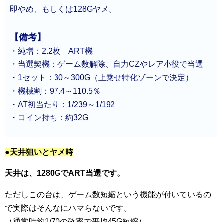
即やめ、もしくは128Gヤメ。
【備考】
・純増：2.2枚 ART機
・当選契機：ゲーム数解除、自力CZやレア小役で当選
・1セット：30～300G（上乗せ特化ゾーンで決定）
・機械割：97.4～110.5％
・AT初当たり：1/239～1/192
・コイン持ち：約32G
●天井狙いとヤメ時
天井は、1280GでART当選です。
ただしこの台は、ゲーム数短縮という機能が付いているの
で実際はそんなにハマらないです。
（通常時約1/70の確率で平均45G短縮）