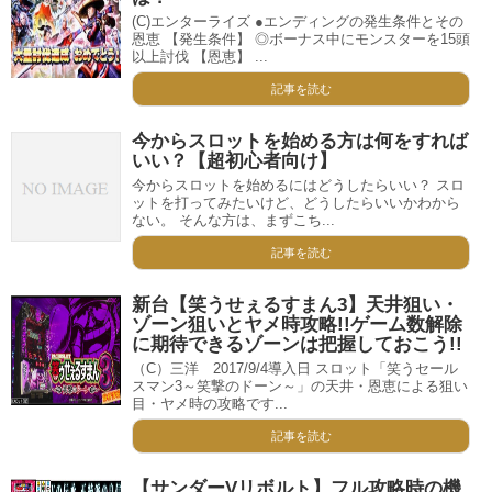
(C)エンターライズ ●エンディングの発生条件とその
恩恵 【発生条件】 ◎ボーナス中にモンスターを15頭
以上討伐 【恩恵】 ...
記事を読む
今からスロットを始める方は何をすれば
いい？【超初心者向け】
今からスロットを始めるにはどうしたらいい？ スロ
ットを打ってみたいけど、どうしたらいいかわから
ない。 そんな方は、まずこち...
記事を読む
新台【笑うせぇるすまん3】天井狙い・
ゾーン狙いとヤメ時攻略!!ゲーム数解除
に期待できるゾーンは把握しておこう!!
（C）三洋 2017/9/4導入日 スロット「笑うセール
スマン3～笑撃のドーン～」の天井・恩恵による狙い
目・ヤメ時の攻略です...
記事を読む
【サンダーVリボルト】フル攻略時の機