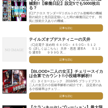
械割!!【稼働日記】設定5でも5000枚出
る？
(C)アクロス サンダーVリボルトのフル攻略時の機械
割の紹介と先日設定狙いした時の稼働日記です。 何
気に技術介入ありの機械...
記事を読む
テイルズオブデスティニーの天井
（C)北電子 攻め時 ６４０G～ ４５０G～５１２
G（詳しくはこちら） 天井・恩恵 通常A ５１２
G 通常B ９９９G 天...
記事を読む
【BLOOD+二人の女王】チェリースイカ
は合算でカウント!!小役確率解析!!
（C）タイヨーエレック 2016/9/5 ブラッドプラス
二人の女王の小役確率解析の紹介です。 設定差のあ
る小役確率はチェリ...
記事を読む
【クランキーセレブレーション】最大限