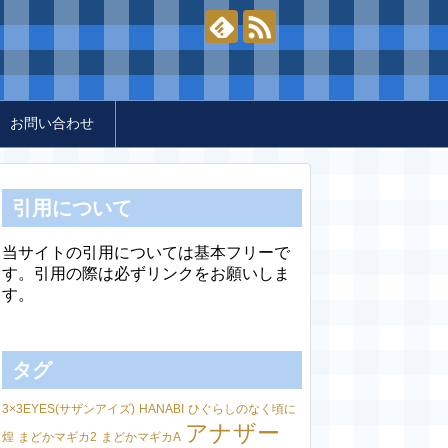
お問い合わせ
引用について
当サイトの引用については基本フリーで
す。引用の際は必ずリンクをお願いしま
す。
タグ
3×3EYES(サザンアイズ)
HANABI
ひぐらしのなく頃に
アナザー
煌
まどかマギカ2
まどかマギカA