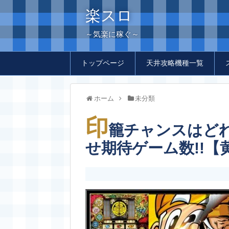
楽スロ
～気楽に稼ぐ～
トップページ
天井攻略機種一覧
ホーム
未分類
印
籠チャンスはど
せ期待ゲーム数!!