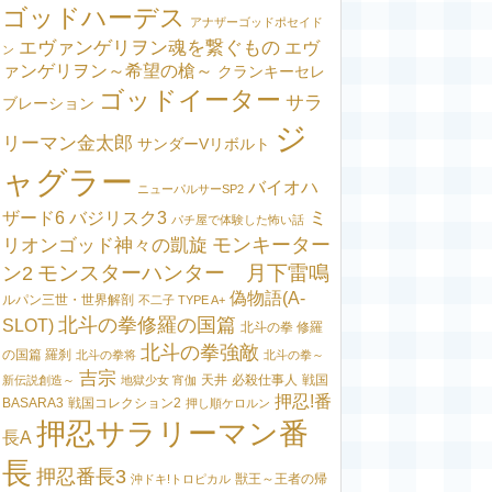
ゴッドハーデス
アナザーゴッドポセイド
エヴァンゲリヲン魂を繋ぐもの
エヴ
ン
ァンゲリヲン～希望の槍～
クランキーセレ
ゴッドイーター
サラ
ブレーション
ジ
リーマン金太郎
サンダーVリボルト
ャグラー
バイオハ
ニューパルサーSP2
ミ
ザード6
バジリスク3
パチ屋で体験した怖い話
モンキーター
リオンゴッド神々の凱旋
モンスターハンター 月下雷鳴
ン2
偽物語(A-
ルパン三世・世界解剖
不二子 TYPE A+
北斗の拳修羅の国篇
SLOT)
北斗の拳 修羅
北斗の拳強敵
の国篇 羅刹
北斗の拳将
北斗の拳～
吉宗
天井
必殺仕事人
戦国
新伝説創造～
地獄少女 宵伽
押忍!番
BASARA3
戦国コレクション2
押し順ケロルン
押忍サラリーマン番
長A
長
押忍番長3
獣王～王者の帰
沖ドキ!トロピカル