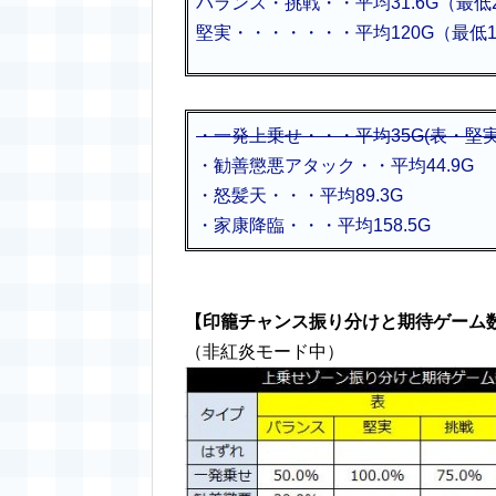
バランス・挑戦・・平均31.6G（最低
堅実・・・・・・・平均120G（最低10
・一発上乗せ・・・平均35G(表・堅実
・勧善懲悪アタック・・平均44.9G
・怒髪天・・・平均89.3G
・家康降臨・・・平均158.5G
【印籠チャンス振り分けと期待ゲーム
（非紅炎モード中）