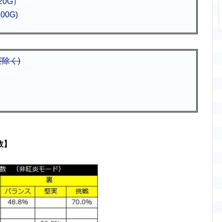
20G）
0G)
除く)
数】