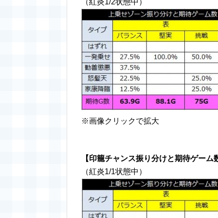
（紅炎1/2状態中）
※画像クリックで拡大
【印籠チャンス振り分けと期待ゲーム
（紅炎1/1状態中）