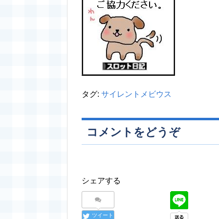
タグ:
サイレントメビウス
コメントをどうぞ
シェアする
ツイート