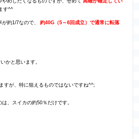
即やめしたくなるものですが、せめて
高確が確定してい
す^^
が約1/7なので、
約40G（5～6回成立）で通常に転落
ないかと思います。
しますが、特に狙えるものではないですね^^;
は、スイカの約50％だけです。