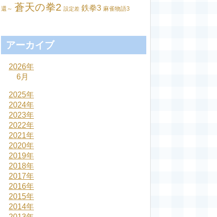
蒼天の拳2
鉄拳3
還～
麻雀物語3
設定差
アーカイブ
2026年
6月
2025年
2024年
2023年
2022年
2021年
2020年
2019年
2018年
2017年
2016年
2015年
2014年
2013年