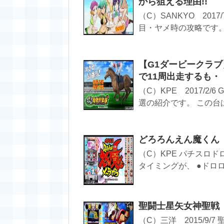
から狙える理由!!
（C）SANKYO 201
目・ヤメ時の攻略です。 こ
【G1ダービークラブ
で11周出走するも・
（C）KPE 2017/2
選の紹介です。 この台は
どろろんえん魔くん 
（C）KPE パチスロ
タイミングが、 ●ドロロン
聖闘士星矢女神聖戦 
（C）三洋 2015/9