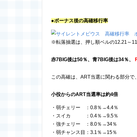
●ボーナス後の高確移行率
※転落抽選は、押し順ベルの12.21～1
赤7BIG後は50％、青7BIG後は34％、
この高確は、ART当選に関わる部分で
小役からのART当選率は約4倍
・弱チェリー ：0.8％→4.4％
・スイカ ：0.4％→9.5％
・強チェリー ：8.0％→34％
・弱チャンス目：3.1％→15％