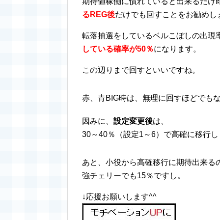
期待値稼働に慣れていると出来るだけ
るREG後
だけでも回すことをお勧めしま
転落抽選をしているベルこぼしの出現率
している確率が50％
になります。
この辺りまで回すといいですね。
赤、青BIG時は、無理に回すほどでも
因みに、
設定変更後
は、
30～40％（設定1～6）で高確に移行
あと、小役から高確移行に期待出来るの
強チェリーでも15％ですし。
↓応援お願いします^^