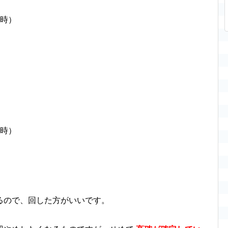
確時）
確時）
るので、回した方がいいです。