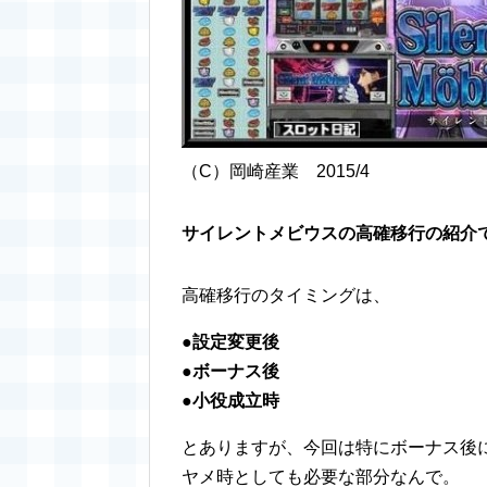
（C）岡崎産業 2015/4
サイレントメビウスの高確移行の紹介
高確移行のタイミングは、
●設定変更後
●ボーナス後
●小役成立時
とありますが、今回は特にボーナス後
ヤメ時としても必要な部分なんで。