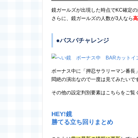
鏡ガールズが出現した時点でKC確定
さらに、鏡ガールズの人数が3人なら
高
●バスバチャレンジ
ボーナス中に「押忍サラリーマン番長
悶絶の演出なので一度は見てみたいで
その他の設定判別要素はこちらをご覧
HEY!鏡
勝てる立ち回りまとめ