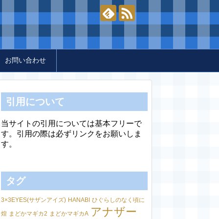
お問い合わせ
引用について
当サイトの引用については基本フリーで
す。引用の際は必ずリンクをお願いしま
す。
タグ
3×3EYES(サザンアイズ)
HANABI
ひぐらしのなく頃に
アナザー
煌
まどかマギカ2
まどかマギカA