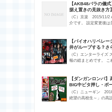
【AKB48バラの儀
据え置きの見抜き方
（C）京楽 2015/1
介です。 設定変更後は美
【バイオハリベレーシ
井がループする？さ
（C）エンターライズ
報の総まとめです。 こ
【ダンガンロンパ】
BIG中ビタ押し・ボー
（C）ニューギン 201
絶望の高校生～」の高設