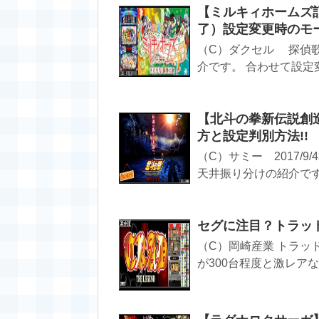
【ミルキィホームズ
了）設定変更時のモー
（C）ダクセル 探偵
介です。 合わせて設定
【北斗の拳新伝説創
方と設定判別方法!!
（C）サミー 2017/
天井振り分けの紹介です。
セグに注目？トラッ
（C）岡崎産業 トラッ
が300台程度と激レアな