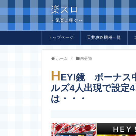
楽スロ
～気楽に稼ぐ～
トップページ
天井攻略機種一覧
ホーム
未分類
H
EY!鏡 ボーナス
ルズ4人出現で設定4
は・・・