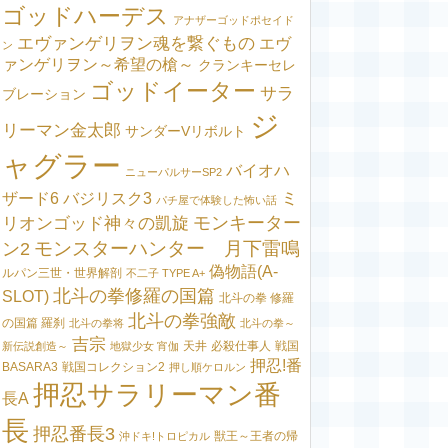
ゴッドハーデス
アナザーゴッドポセイド
エヴァンゲリヲン魂を繋ぐもの
エヴ
ン
ァンゲリヲン～希望の槍～
クランキーセレ
ゴッドイーター
サラ
ブレーション
ジ
リーマン金太郎
サンダーVリボルト
ャグラー
バイオハ
ニューパルサーSP2
ミ
ザード6
バジリスク3
パチ屋で体験した怖い話
モンキーター
リオンゴッド神々の凱旋
モンスターハンター 月下雷鳴
ン2
偽物語(A-
ルパン三世・世界解剖
不二子 TYPE A+
北斗の拳修羅の国篇
SLOT)
北斗の拳 修羅
北斗の拳強敵
の国篇 羅刹
北斗の拳将
北斗の拳～
吉宗
天井
必殺仕事人
戦国
新伝説創造～
地獄少女 宵伽
押忍!番
BASARA3
戦国コレクション2
押し順ケロルン
押忍サラリーマン番
長A
長
押忍番長3
獣王～王者の帰
沖ドキ!トロピカル