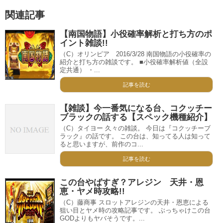
関連記事
【南国物語】小役確率解析と打ち方のポ
イント雑談!!
（C）オリンピア 2016/3/28 南国物語の小役確率の
紹介と打ち方の雑談です。 ■小役確率解析値（全設
定共通） ・...
記事を読む
【雑談】今一番気になる台、コクッチー
ブラックの話する【スペック機種紹介】
（C）タイヨー 久々の雑談。 今日は『コクッチーブ
ラック』の話です。 この台は、知ってる人は知って
ると思いますが、前作のコ...
記事を読む
この台やばすぎ？アレジン 天井・恩
恵・ヤメ時攻略!!
（C）藤商事 スロットアレジンの天井・恩恵による
狙い目とヤメ時の攻略記事です。 ぶっちゃけこの台
GODよりもヤバそうです。...