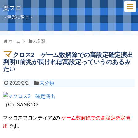
楽スロ
～気楽に稼ぐ～
ホーム
未分類
マ
クロス2 ゲーム数解除での高設定確定演出
判明!!前兆が長ければ高設定っていうのあるみ
たい
2020/2/2
未分類
（C）SANKYO
マクロスフロンティア2の
ゲーム数解除での高設定確定演
出
です。